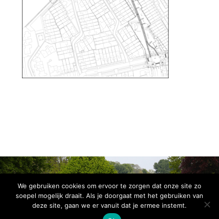
We gebruiken cookies om ervoor te zorgen dat onze site zo
soepel mogelijk draait. Als je doorgaat met het gebruiken van
deze site, gaan we er vanuit dat je ermee instemt.